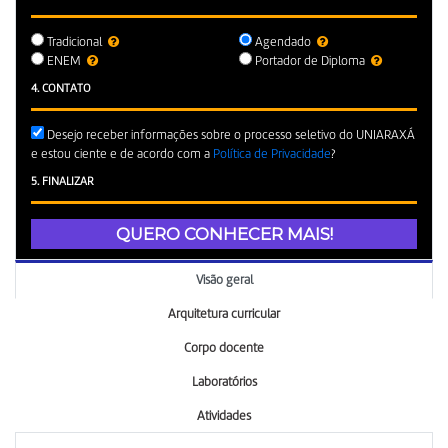
Tradicional
Agendado
ENEM
Portador de Diploma
4. CONTATO
Desejo receber informações sobre o processo seletivo do UNIARAXÁ
e estou ciente e de acordo com a
Política de Privacidade
?
5. FINALIZAR
QUERO CONHECER MAIS!
Visão geral
Arquitetura curricular
Corpo docente
Laboratórios
Atividades